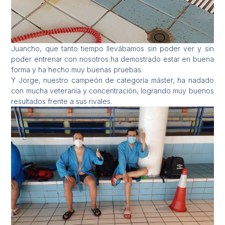
Juancho, que tanto tiempo llevábamos sin poder ver y sin
poder entrenar con nosotros ha demostrado estar en buena
forma y ha hecho muy buenas pruebas.
Y Jorge, nuestro campeón de categoría máster, ha nadado
con mucha veteranía y concentración, logrando muy buenos
resultados frente a sus rivales.