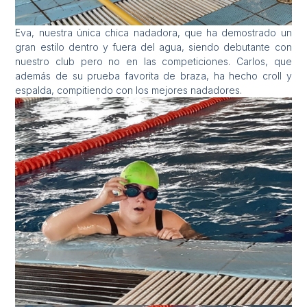
Eva, nuestra única chica nadadora, que ha demostrado un
gran estilo dentro y fuera del agua, siendo debutante con
nuestro club pero no en las competiciones. Carlos, que
además de su prueba favorita de braza, ha hecho croll y
espalda, compitiendo con los mejores nadadores.