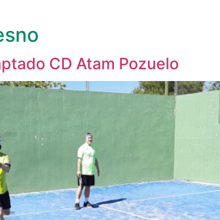
esno
Quiénes somos
daptado CD Atam Pozuelo