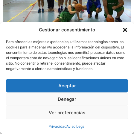
Gestionar consentimiento
El domingo 20 de marzo nos reunimos en el
Para ofrecer las mejores experiencias, utilizamos tecnologías como las
cookies para almacenar y/o acceder a la información del dispositivo. El
Polideportivo Los Cantos para jugar contra el Alcorcón
consentimiento de estas tecnologías nos permitirá procesar datos como
Basket Club Amigos B. Nuestro equipo estaba formado
el comportamiento de navegación o las identificaciones únicas en este
por Itziar, Raúl, Gonzalo Cañadas, Fede, David, Rubén y
sitio. No consentir o retirar el consentimiento, puede afectar
negativamente a ciertas características y funciones.
Jaime, quienes dejaron ver en la cancha el gran
potencial que tenían y cómo el trabajo en equipo es un
factor […]
Aceptar
Denegar
Ver preferencias
Aviso Legal
Cookies
Privacidad
Privacidad
Aviso Legal