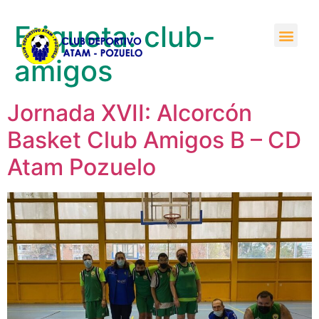
Etiqueta:
club-
amigos
Jornada XVII: Alcorcón
Basket Club Amigos B – CD
Atam Pozuelo